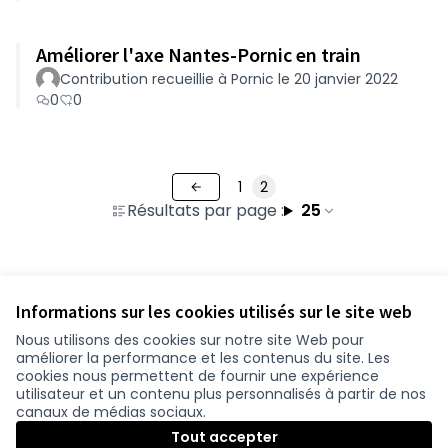
Améliorer l'axe Nantes-Pornic en train
Contribution recueillie à Pornic le 20 janvier 2022
0
0
1
2
Résultats par page :
25
Voir toutes les propositions retirées
Informations sur les cookies utilisés sur le site web
Nous utilisons des cookies sur notre site Web pour
améliorer la performance et les contenus du site. Les
Conditions d'utilisation
cookies nous permettent de fournir une expérience
Paramètres des cookies
utilisateur et un contenu plus personnalisés à partir de nos
participer.loire-atlantique.fr sur Facebook
participer.loire-atlantique.fr sur Instagram
participer.loire-atlantique.fr sur YouTube
canaux de médias sociaux.
(Nouvelle fenêtre)
(Nouvelle fenêtre)
(Nouvelle fenêtre)
Tout accepter