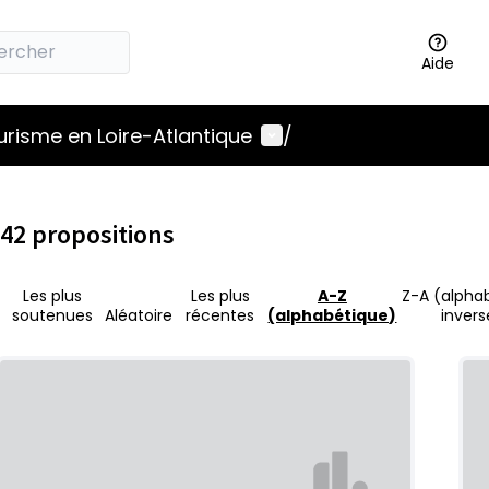
Aide
Menu utilisateur
ourisme en Loire-Atlantique
/
42 propositions
Les plus
Les plus
A-Z
Z-A (alpha
soutenues
Aléatoire
récentes
(alphabétique)
invers