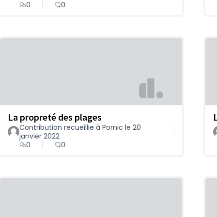
0
0
La propreté des plages
Contribution recueillie à Pornic le 20
janvier 2022
0
0