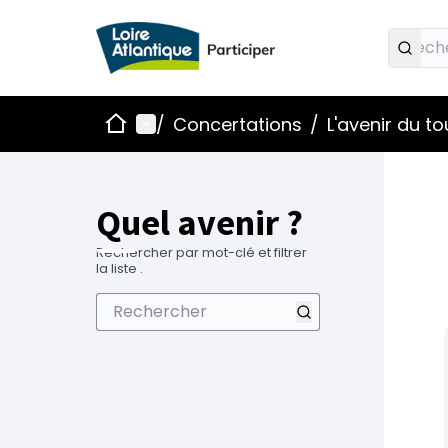
Accueil
Menu principal
/
Concertations
/
L'avenir du t
Quel avenir ?
Rechercher par mot-clé et filtrer
la liste .