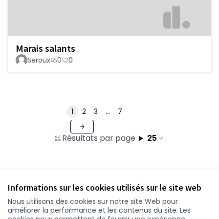
Marais salants
Seroux
0
0
1
2
3
…
7
Résultats par page :
25
Voir toutes les propositions retirées
Informations sur les cookies utilisés sur le site web
Nous utilisons des cookies sur notre site Web pour
améliorer la performance et les contenus du site. Les
Conditions d'utilisation