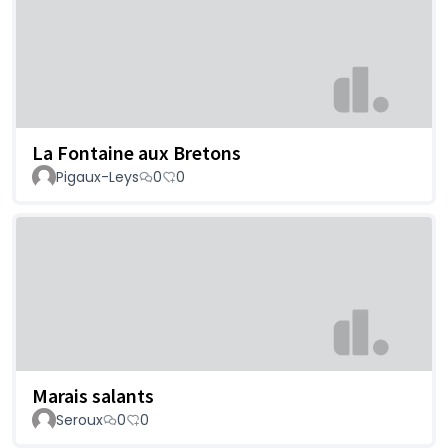
La Fontaine aux Bretons
Pigaux-Leys
0
0
Marais salants
Seroux
0
0