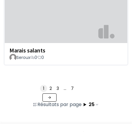
Marais salants
Seroux
0
0
1
2
3
…
7
Résultats par page :
25
Voir toutes les propositions retirées