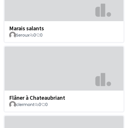
Marais salants
Seroux
0
0
Flâner à Chateaubriant
clermont
0
0