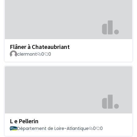
Flâner à Chateaubriant
clermont
0
0
L e Pellerin
Département de Loire-Atlantique
0
0