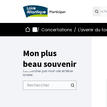
Accueil
Menu principal
/
Concertations
/
L'avenir du t
Mon plus
beau souvenir
Rechercher par mot-clé et filtrer
la liste .