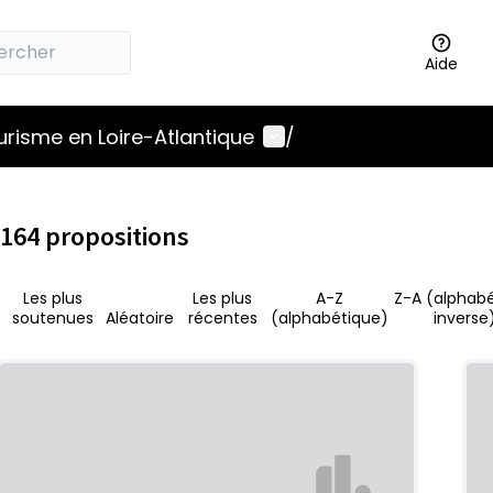
Aide
Menu utilisateur
ourisme en Loire-Atlantique
/
164 propositions
Les plus
Les plus
A-Z
Z-A (alphab
soutenues
Aléatoire
récentes
(alphabétique)
inverse