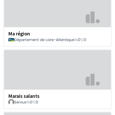
Ma région
Département de Loire-Atlantique
0
0
Marais salants
Seroux
0
0