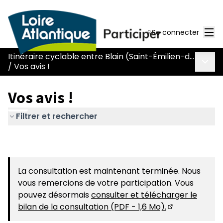
Men
Se connecter
Itinéraire cyclable entre Blain (Saint-Émilien-de-Blain) et Héric (L129)
Menu 
/
Vos avis !
Vos avis !
Filtrer et rechercher
La consultation est maintenant terminée. Nous
vous remercions de votre participation. Vous
pouvez désormais
consulter et télécharger le
bilan de la consultation (PDF - 1,6 Mo).
(S'ouvre dans 