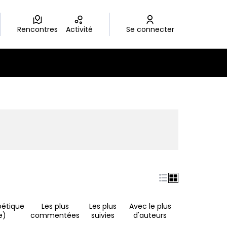
Rencontres
Activité
Se connecter
nouvel onglet)
bétique
Les plus
Les plus
Avec le plus
e)
commentées
suivies
d'auteurs