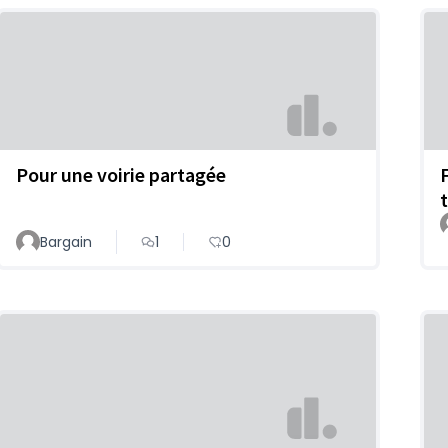
Pour une voirie partagée
t
Bargain
1
0