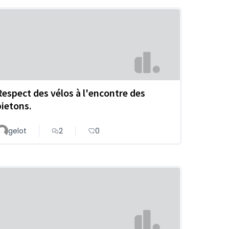
Respect des vélos à l'encontre des
pietons.
gelot
2
0