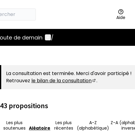
Aide
Menu utilisateur
 route de demain
/
La consultation est terminée. Merci d'avoir participé !
Retrouvez
le bilan de la consultation
.
(S'ouvre dans un 
43 propositions
Les plus
Les plus
A-Z
Z-A (alpha
soutenues
Aléatoire
récentes
(alphabétique)
invers