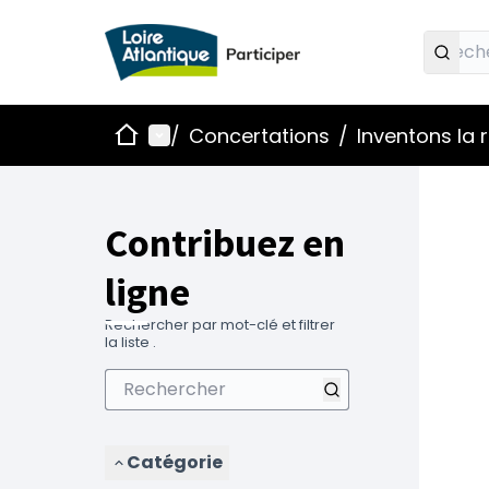
Accueil
Menu principal
/
Concertations
/
Inventons la
Contribuez en
ligne
Rechercher par mot-clé et filtrer
la liste .
Catégorie