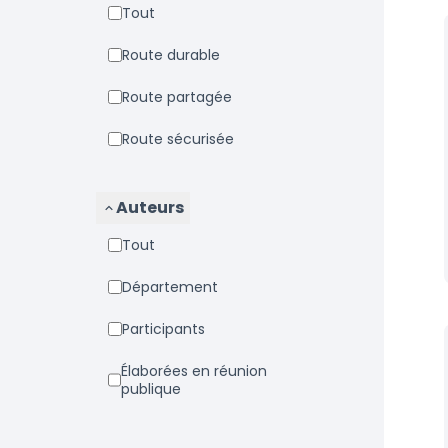
Tout
Route durable
Route partagée
Route sécurisée
Auteurs
Tout
Département
Participants
Élaborées en réunion
publique