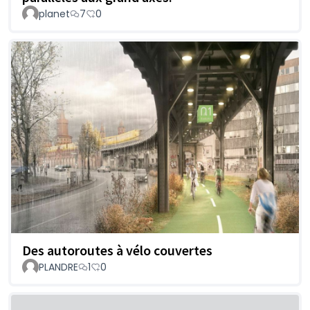
planet
7
0
Des autoroutes à vélo couvertes
PLANDRE
1
0