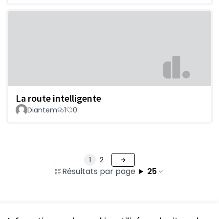
La route intelligente
Diantem
1
0
1
2
Résultats par page :
25
Voir toutes les propositions retirées