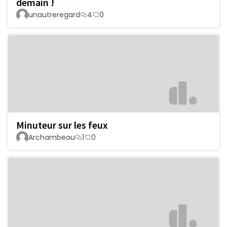
demain !
unautreregard
4
0
Minuteur sur les feux
Archambeau
1
0