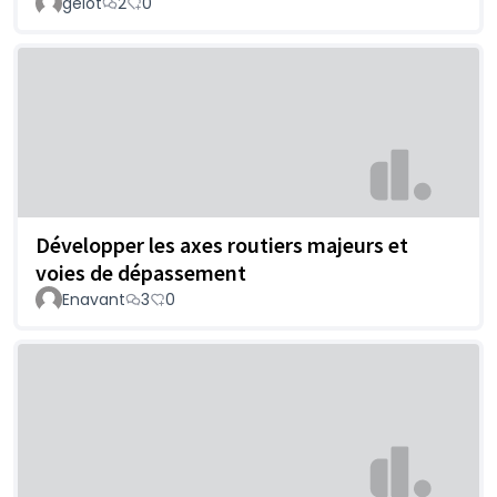
gelot
2
0
Développer les axes routiers majeurs et
voies de dépassement
Enavant
3
0