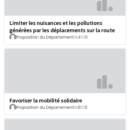
Limiter les nuisances et les pollutions
générées par les déplacements sur la route
Proposition du Département
4
0
Favoriser la mobilité solidaire
Proposition du Département
6
0