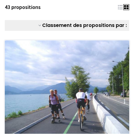
43 propositions
Classement des propositions par :