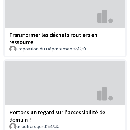
Transformer les déchets routiers en
ressource
Proposition du Département
1
0
Portons un regard sur l'accessibilité de
demain !
unautreregard
4
0