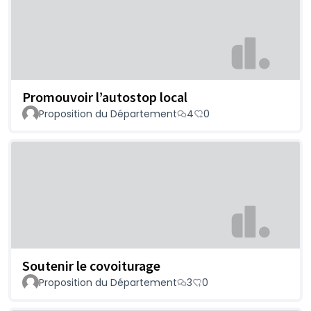
Promouvoir l’autostop local
Proposition du Département
4
0
Soutenir le covoiturage
Proposition du Département
3
0