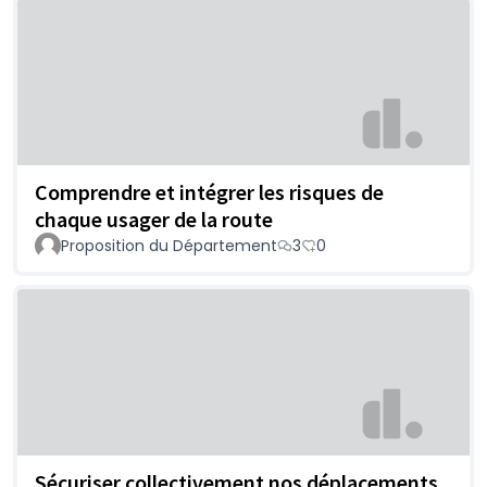
Comprendre et intégrer les risques de
chaque usager de la route
Proposition du Département
3
0
Sécuriser collectivement nos déplacements