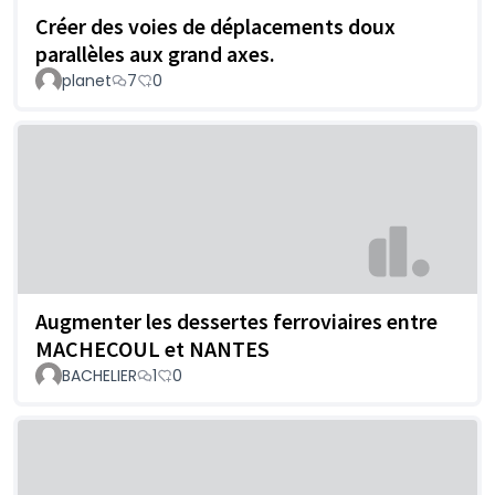
Créer des voies de déplacements doux
parallèles aux grand axes.
planet
7
0
Augmenter les dessertes ferroviaires entre
MACHECOUL et NANTES
BACHELIER
1
0