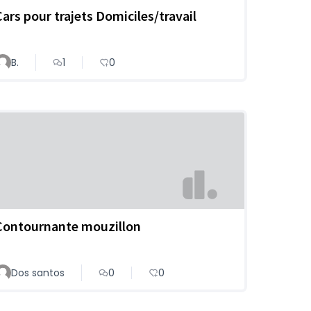
Cars pour trajets Domiciles/travail
B.
1
0
Contournante mouzillon
Dos santos
0
0