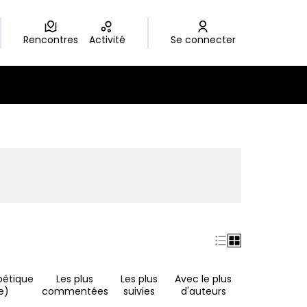
Rencontres
Activité
Se connecter
nouvel onglet)
bétique
Les plus
Les plus
Avec le plus
e)
commentées
suivies
d'auteurs