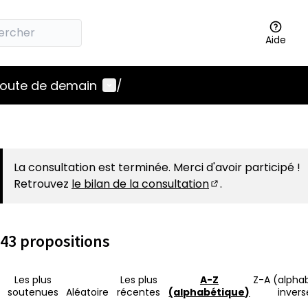
Aide
Menu utilisateur
 route de demain
/
La consultation est terminée. Merci d'avoir participé !
Retrouvez
le bilan de la consultation
.
(S'ouvre dans un 
43 propositions
Les plus
Les plus
A-Z
Z-A (alpha
soutenues
Aléatoire
récentes
(alphabétique)
invers