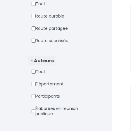
Tout
Route durable
Route partagée
Route sécurisée
Auteurs
Tout
Département
Participants
Élaborées en réunion
publique