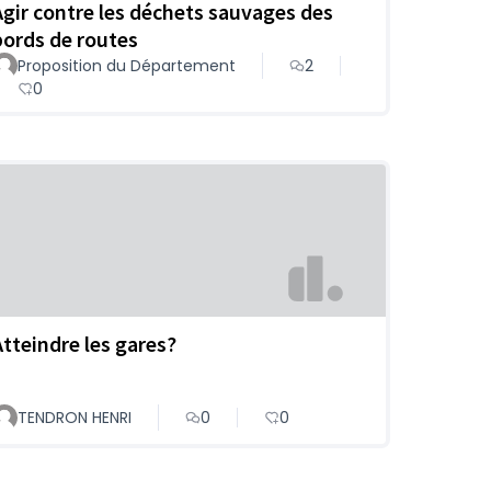
Agir contre les déchets sauvages des
bords de routes
Proposition du Département
2
0
Atteindre les gares?
TENDRON HENRI
0
0