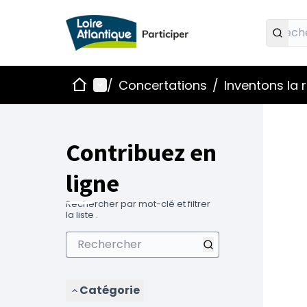
Accueil
Menu principal
/
Concertations
/
Inventons la
Contribuez en
ligne
Rechercher par mot-clé et filtrer
la liste .
Catégorie