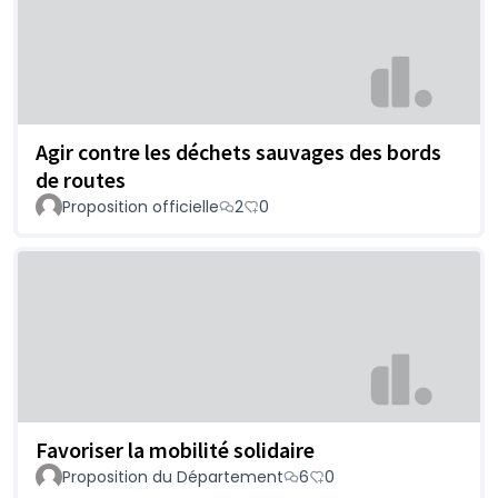
Agir contre les déchets sauvages des bords
de routes
Proposition officielle
2
0
Favoriser la mobilité solidaire
Proposition du Département
6
0