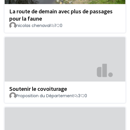
La route de demain avec plus de passages
pour la faune
nicolas chenaval
1
0
Soutenir le covoiturage
Proposition du Département
3
0