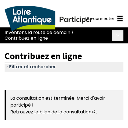
Men
Se connecter
Inventons la route de demain
/
Menu 
Contribuez en ligne
Contribuez en ligne
Filtrer et rechercher
La consultation est terminée. Merci d'avoir
participé !
Retrouvez
le bilan de la consultation
.
(S'ouvre dans u