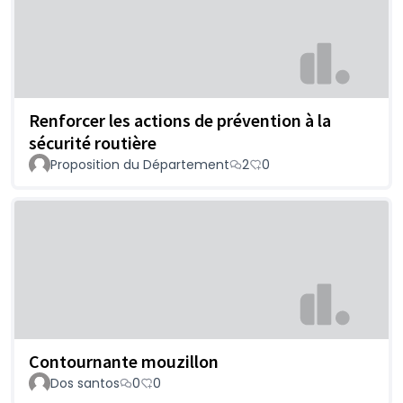
Renforcer les actions de prévention à la
sécurité routière
Proposition du Département
2
0
Contournante mouzillon
Dos santos
0
0