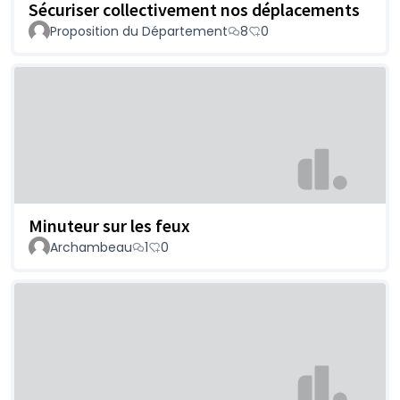
Sécuriser collectivement nos déplacements
Proposition du Département
8
0
Minuteur sur les feux
Archambeau
1
0