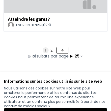
Atteindre les gares?
TENDRON HENRI
0
0
1
2
Résultats par page :
25
Voir toutes les propositions retirées
Informations sur les cookies utilisés sur le site web
Nous utilisons des cookies sur notre site Web pour
améliorer la performance et les contenus du site. Les
Conditions d'utilisation
cookies nous permettent de fournir une expérience
Paramètres des cookies
utilisateur et un contenu plus personnalisés à partir de nos
participer.loire-atlantique.fr sur Facebook
participer.loire-atlantique.fr sur Instagram
participer.loire-atlantique.fr sur YouTube
canaux de médias sociaux.
(Nouvelle fenêtre)
(Nouvelle fenêtre)
(Nouvelle fenêtre)