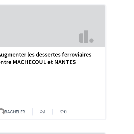
Augmenter les dessertes ferroviaires
entre MACHECOUL et NANTES
BACHELIER
1
0