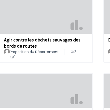
Agir contre les déchets sauvages des
bords de routes
Proposition du Département
2
0