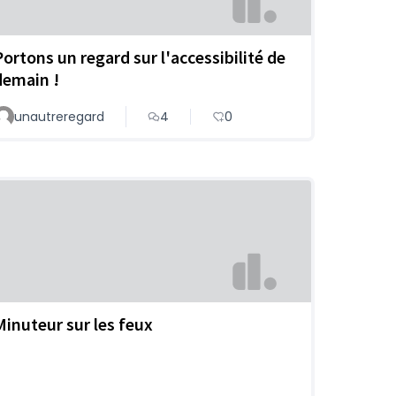
Portons un regard sur l'accessibilité de
demain !
unautreregard
4
0
Minuteur sur les feux