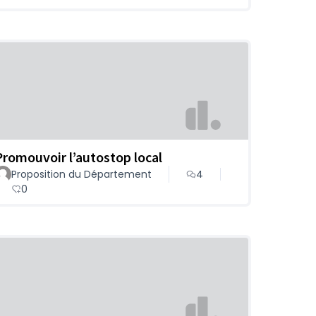
Promouvoir l’autostop local
Proposition du Département
4
0