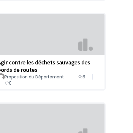
Agir contre les déchets sauvages des
bords de routes
Proposition du Département
6
0