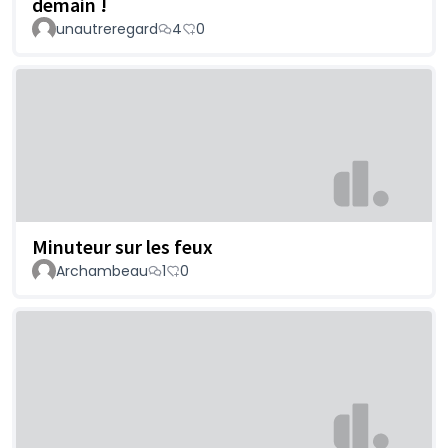
demain !
unautreregard
4
0
Minuteur sur les feux
Archambeau
1
0