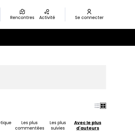
Rencontres
Activité
Se connecter
nouvel onglet)
tique
Les plus
Les plus
Avec le plus
)
commentées
suivies
d'auteurs