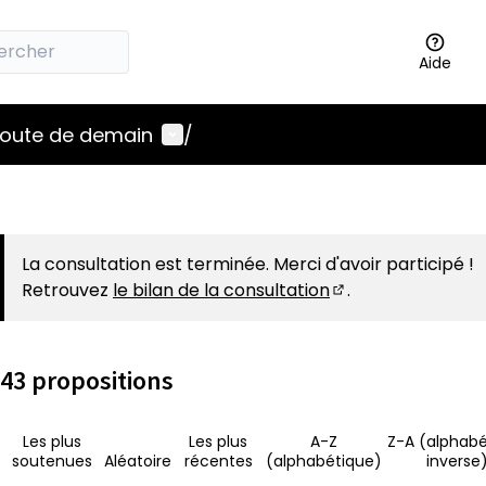
Aide
Menu utilisateur
 route de demain
/
La consultation est terminée. Merci d'avoir participé !
Retrouvez
le bilan de la consultation
.
(S'ouvre dans un 
43 propositions
Les plus
Les plus
A-Z
Z-A (alphabé
soutenues
Aléatoire
récentes
(alphabétique)
inverse