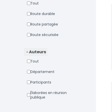
Tout
Route durable
Route partagée
Route sécurisée
Auteurs
Tout
Département
Participants
Élaborées en réunion
publique