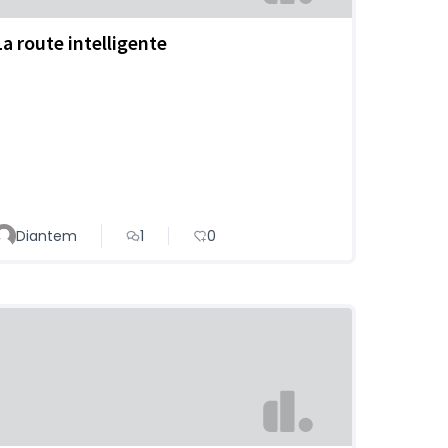
La route intelligente
Diantem
1
0