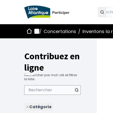
Accueil
Menu principal
/
Concertations
/
Inventons la
Contribuez en
ligne
Rechercher par mot-clé et filtrer
la liste .
Catégorie