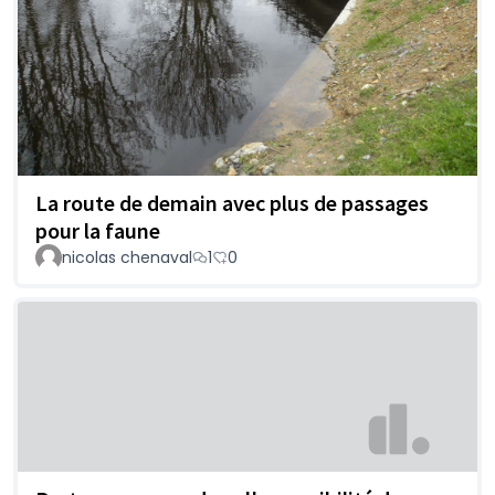
La route de demain avec plus de passages
pour la faune
nicolas chenaval
1
0