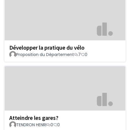
Développer la pratique du vélo
Proposition du Département
7
0
Atteindre les gares?
TENDRON HENRI
0
0