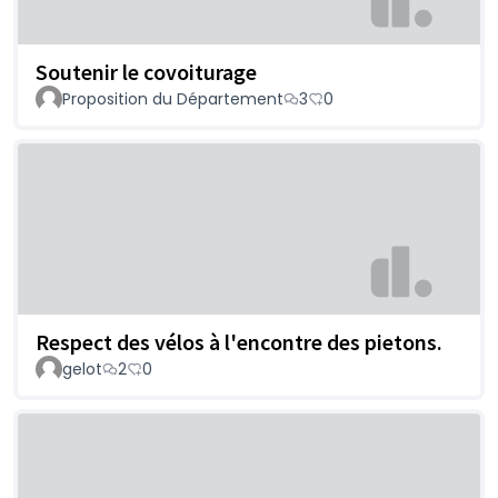
Soutenir le covoiturage
Proposition du Département
3
0
Respect des vélos à l'encontre des pietons.
gelot
2
0