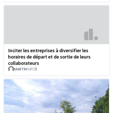
Inciter les entreprises à diversifier les
horaires de départ et de sortie de leurs
collaborateurs
MARTIN
1
0