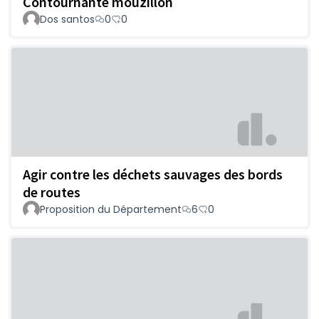
Contournante mouzillon
Dos santos
0
0
Agir contre les déchets sauvages des bords
de routes
Proposition du Département
6
0