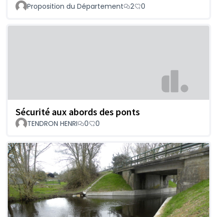
Proposition du Département
2
0
Sécurité aux abords des ponts
TENDRON HENRI
0
0