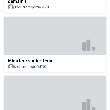
demain !
unautreregard
4
0
Minuteur sur les feux
Archambeau
1
0