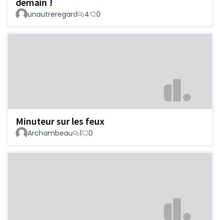
demain !
unautreregard
4
0
Minuteur sur les feux
Archambeau
1
0