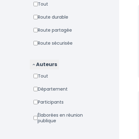
Tout
Route durable
Route partagée
Route sécurisée
Auteurs
Tout
Département
Participants
Élaborées en réunion
publique