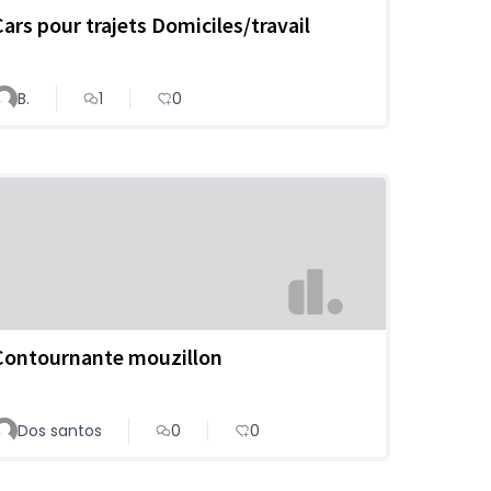
Cars pour trajets Domiciles/travail
B.
1
0
Contournante mouzillon
Dos santos
0
0