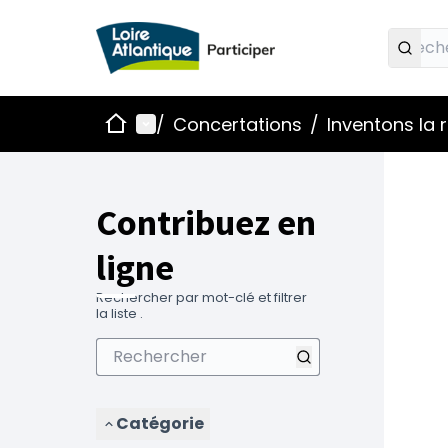
Accueil
Menu principal
/
Concertations
/
Inventons la
Contribuez en
ligne
Rechercher par mot-clé et filtrer
la liste .
Catégorie