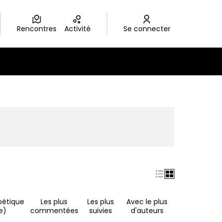
Rencontres
Activité
Se connecter
nouvel onglet)
bétique
Les plus
Les plus
Avec le plus
e)
commentées
suivies
d'auteurs