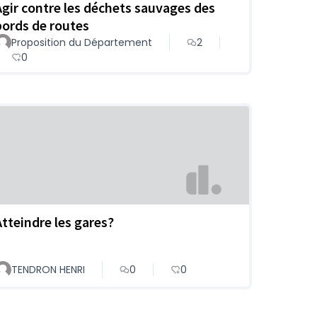
Agir contre les déchets sauvages des
bords de routes
Proposition du Département
2
0
Atteindre les gares?
TENDRON HENRI
0
0