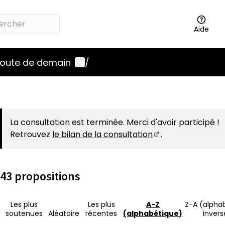
Aide
Menu utilisateur
 route de demain
/
La consultation est terminée. Merci d'avoir participé !
Retrouvez
le bilan de la consultation
.
(S'ouvre dans un 
43 propositions
Les plus
Les plus
A-Z
Z-A (alpha
soutenues
Aléatoire
récentes
(alphabétique)
invers