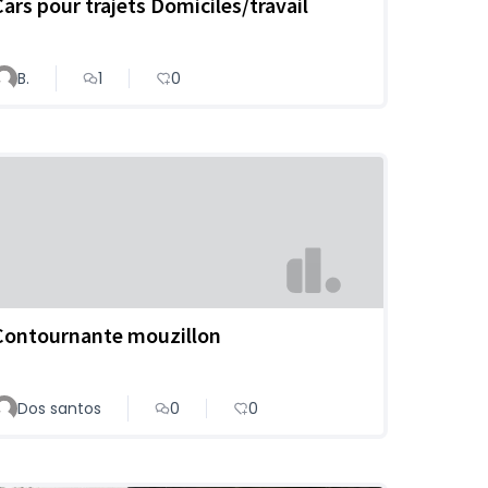
Cars pour trajets Domiciles/travail
B.
1
0
Contournante mouzillon
Dos santos
0
0