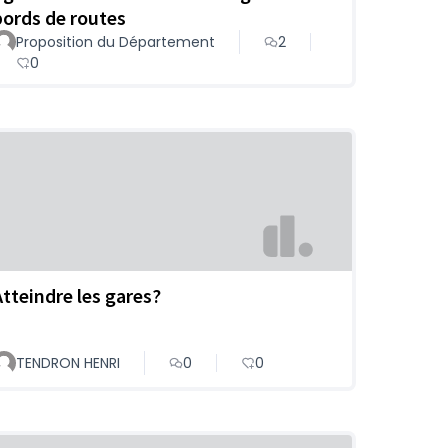
bords de routes
Proposition du Département
2
0
Atteindre les gares?
TENDRON HENRI
0
0