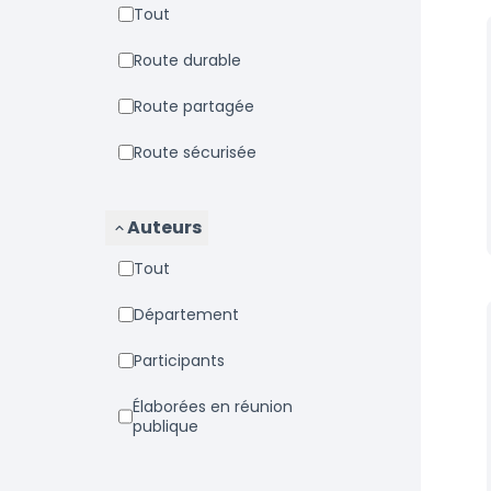
Tout
Route durable
Route partagée
Route sécurisée
Auteurs
Tout
Département
Participants
Élaborées en réunion
publique