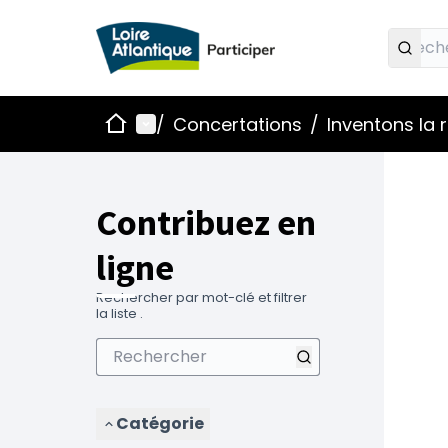
Accueil
Menu principal
/
Concertations
/
Inventons la
Contribuez en
ligne
Rechercher par mot-clé et filtrer
la liste .
Catégorie