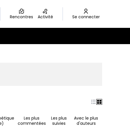
Rencontres
Activité
Se connecter
nouvel onglet)
bétique
Les plus
Les plus
Avec le plus
e)
commentées
suivies
d'auteurs