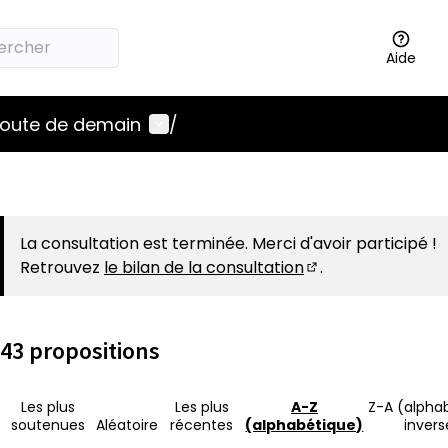
Aide
Menu utilisateur
 route de demain
/
La consultation est terminée. Merci d'avoir participé !
Retrouvez
le bilan de la consultation
.
(S'ouvre dans un 
43 propositions
Les plus
Les plus
A-Z
Z-A (alpha
soutenues
Aléatoire
récentes
(alphabétique)
invers