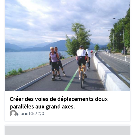
Créer des voies de déplacements doux
parallèles aux grand axes.
planet
7
0