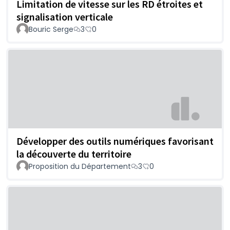
Limitation de vitesse sur les RD étroites et
signalisation verticale
Bouric Serge
3
0
Développer des outils numériques favorisant
la découverte du territoire
Proposition du Département
3
0