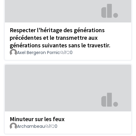
Respecter l'héritage des générations
précédentes et le transmettre aux
générations suivantes sans le travestir.
Axel Bergeron Pornic
1
0
Minuteur sur les feux
Archambeau
1
0