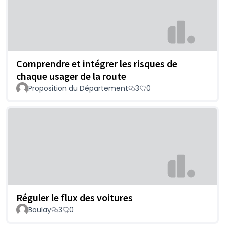
Comprendre et intégrer les risques de
chaque usager de la route
Proposition du Département
3
0
Réguler le flux des voitures
Boulay
3
0