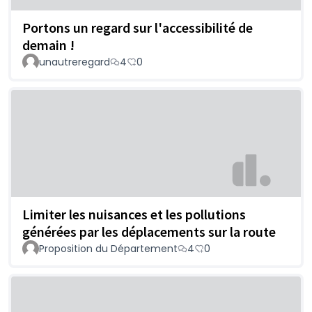
Portons un regard sur l'accessibilité de
demain !
unautreregard
4
0
Limiter les nuisances et les pollutions
générées par les déplacements sur la route
Proposition du Département
4
0