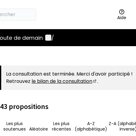
Aide
Menu utilisateur
 route de demain
/
La consultation est terminée. Merci d'avoir participé !
Retrouvez
le bilan de la consultation
.
(S'ouvre dans un 
43 propositions
Les plus
Les plus
A-Z
Z-A (alphab
soutenues
Aléatoire
récentes
(alphabétique)
inverse