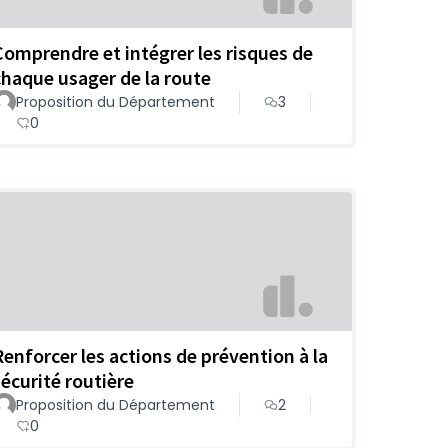
Comprendre et intégrer les risques de
chaque usager de la route
Proposition du Département
3
0
Renforcer les actions de prévention à la
sécurité routière
Proposition du Département
2
0