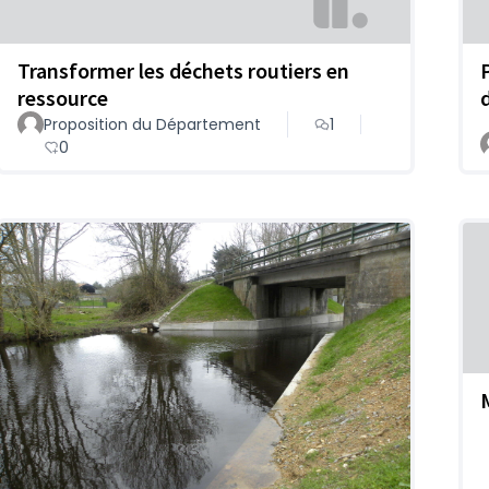
Transformer les déchets routiers en
ressource
Proposition du Département
1
0