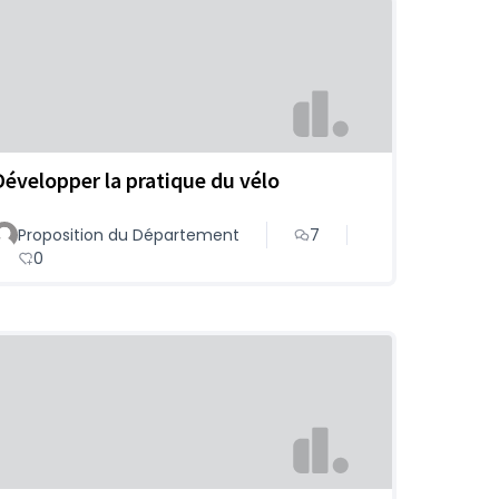
Développer la pratique du vélo
Proposition du Département
7
0