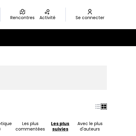
Rencontres
Activité
Se connecter
nouvel onglet)
étique
Les plus
Les plus
Avec le plus
)
commentées
suivies
d'auteurs