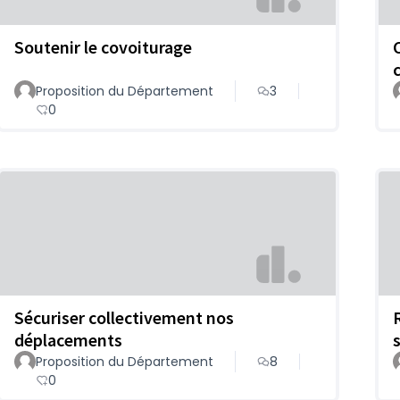
Soutenir le covoiturage
Proposition du Département
3
0
Sécuriser collectivement nos
déplacements
Proposition du Département
8
0