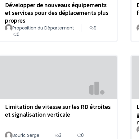
Développer de nouveaux équipements
et services pour des déplacements plus
propres
Proposition du Département
9
0
Limitation de vitesse sur les RD étroites
et signalisation verticale
Bouric Serge
3
0