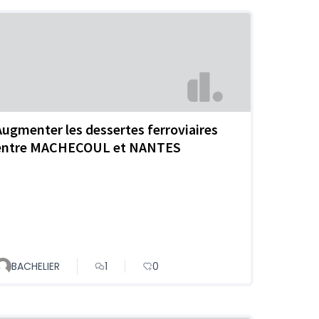
Augmenter les dessertes ferroviaires
entre MACHECOUL et NANTES
BACHELIER
1
0