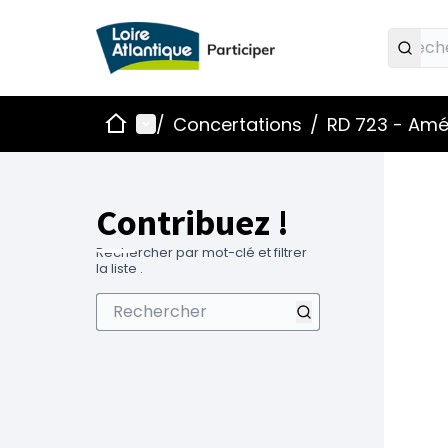
Accueil
Menu principal
/
Concertations
/
RD 723 - Amé
Contribuez !
Rechercher par mot-clé et filtrer
la liste .