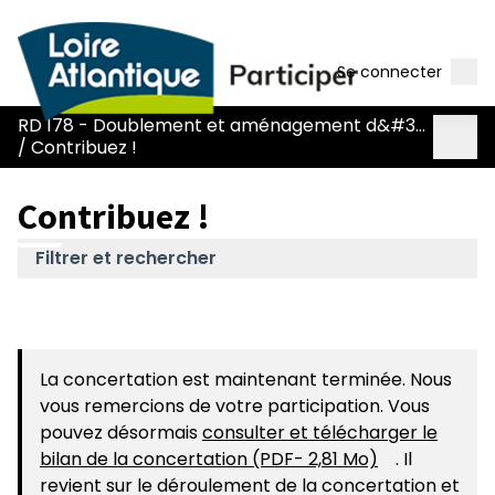
Men
Se connecter
RD 178 - Doublement et aménagement d&#39;une voie réservée
Menu 
/
Contribuez !
Contribuez !
Filtrer et rechercher
La concertation est maintenant terminée. Nous
vous remercions de votre participation. Vous
pouvez désormais
consulter et télécharger le
bilan de la concertation (PDF- 2,81 Mo)
. Il
(S'ouvre dans
revient sur le déroulement de la concertation et