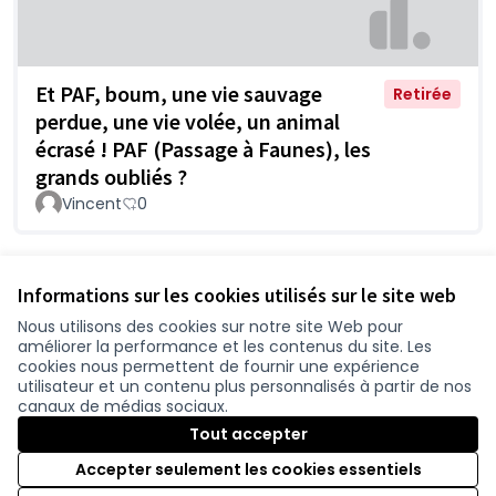
Et PAF, boum, une vie sauvage
Retirée
perdue, une vie volée, un animal
écrasé ! PAF (Passage à Faunes), les
grands oubliés ?
Vincent
0
Voir toutes les propositions
Informations sur les cookies utilisés sur le site web
Nous utilisons des cookies sur notre site Web pour
améliorer la performance et les contenus du site. Les
Conditions d'utilisation
cookies nous permettent de fournir une expérience
Paramètres des cookies
utilisateur et un contenu plus personnalisés à partir de nos
participer.loire-atlantique.fr sur Facebook
participer.loire-atlantique.fr sur Instagram
participer.loire-atlantique.fr sur YouTube
canaux de médias sociaux.
(Nouvelle fenêtre)
(Nouvelle fenêtre)
(Nouvelle fenêtre)
Tout accepter
Accepter seulement les cookies essentiels
Licence C
(Nouvelle 