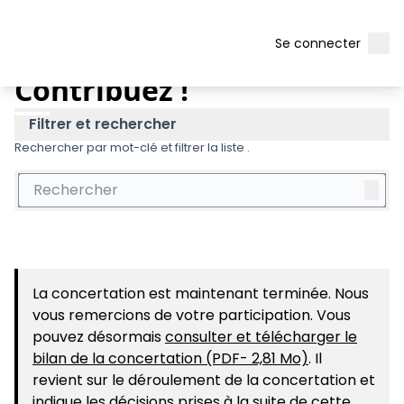
RD 178 - Doublement et aménagement d&#39;une voie réservée
Menu 
Men
/
Contribuez !
Se connecter
Contribuez !
Filtrer et rechercher
Rechercher par mot-clé et filtrer la liste .
La concertation est maintenant terminée. Nous
vous remercions de votre participation. Vous
pouvez désormais
consulter et télécharger le
bilan de la concertation (PDF- 2,81 Mo)
. Il
revient sur le déroulement de la concertation et
indique les décisions prises à la suite de cette