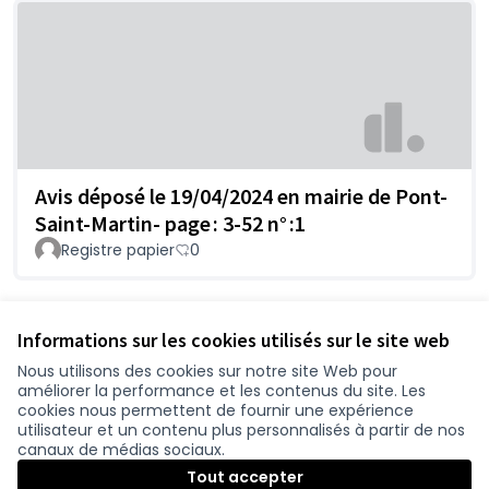
Avis déposé le 19/04/2024 en mairie de Pont-
Saint-Martin- page : 3-52 n° :1
Registre papier
0
Voir toutes les propositions retirées
Informations sur les cookies utilisés sur le site web
Nous utilisons des cookies sur notre site Web pour
améliorer la performance et les contenus du site. Les
Conditions d'utilisation
cookies nous permettent de fournir une expérience
Paramètres des cookies
utilisateur et un contenu plus personnalisés à partir de nos
participer.loire-atlantique.fr sur Facebook
participer.loire-atlantique.fr sur Instagram
participer.loire-atlantique.fr sur YouTube
canaux de médias sociaux.
(Nouvelle fenêtre)
(Nouvelle fenêtre)
(Nouvelle fenêtre)
Tout accepter