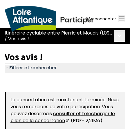
Men
Se connecter
Itinéraire cyclable entre Pierric et Mouais (L090)
Menu 
/
Vos avis !
Vos avis !
Filtrer et rechercher
La concertation est maintenant terminée. Nous
vous remercions de votre participation. Vous
pouvez désormais
consulter et télécharger le
bilan de la concertation
(PDF- 2,21Mo)
(S'ouvre dans un nouvel ong