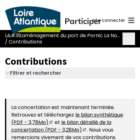
Men
Se connecter
L&#39;aménagement du port de Pornic La Noëveillard
Menu 
/
Contributions
Contributions
Filtrer et rechercher
La concertation est maintenant terminée.
Retrouvez et téléchargez
le bilan synthétique
(PDF - 3,78Mo)
et
le bilan détaillé de la
(S'ouvre dans un nouvel onglet)
concertation (PDF - 3,28Mo)
. Nous vous
(S'ouvre dans un nouvel
remercions vivement de vos contributions.