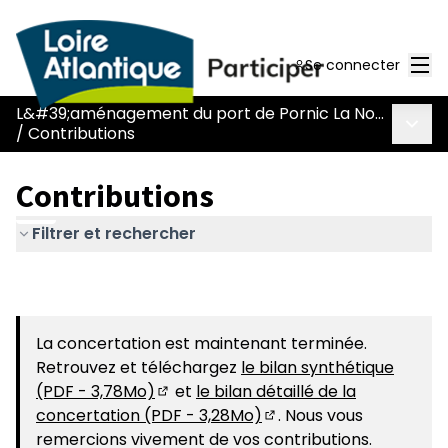
Men
Se connecter
L&#39;aménagement du port de Pornic La Noëveillard
Menu 
/
Contributions
Contributions
Filtrer et rechercher
La concertation est maintenant terminée.
Retrouvez et téléchargez
le bilan synthétique
(PDF - 3,78Mo)
et
le bilan détaillé de la
(S'ouvre dans un nouvel onglet)
concertation (PDF - 3,28Mo)
. Nous vous
(S'ouvre dans un nouvel
remercions vivement de vos contributions.