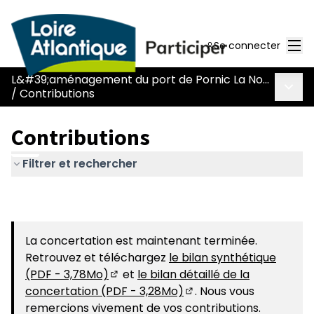
Men
Se connecter
L&#39;aménagement du port de Pornic La Noëveillard
Menu 
/
Contributions
Contributions
Filtrer et rechercher
La concertation est maintenant terminée.
Retrouvez et téléchargez
le bilan synthétique
(PDF - 3,78Mo)
et
le bilan détaillé de la
(S'ouvre dans un nouvel onglet)
concertation (PDF - 3,28Mo)
. Nous vous
(S'ouvre dans un nouvel
remercions vivement de vos contributions.