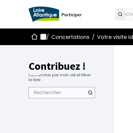
Accueil
Menu principal
/
Concertations
/
Votre visite 
Contribuez !
Rechercher par mot-clé et filtrer
la liste .