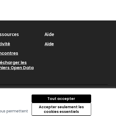
ssources
Aide
ivité
Aide
ncontres
lécharger les
chiers Open Data
participer.loire-atlantique.
participer.loire-atlanti
participer.loire-at
Tout accepter
(Nouvelle fenêtre)
(Nouvelle fenêtre)
(Nouvelle fenêtre
Accepter seulement les
 nous permettent
cookies essentiels