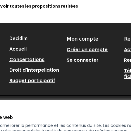
Voir toutes les propositions retirées
Decidim
Mon compte
Re
Accueil
Créer un compte
Act
Concertations
Se connecter
Re
Droit d'interpellation
Té
fi
Budget participatif
te web
r améliorer la performance et les contenus du site. Les cookies
nu plus personnalisés à partir de nos canaux de médias sociaux.