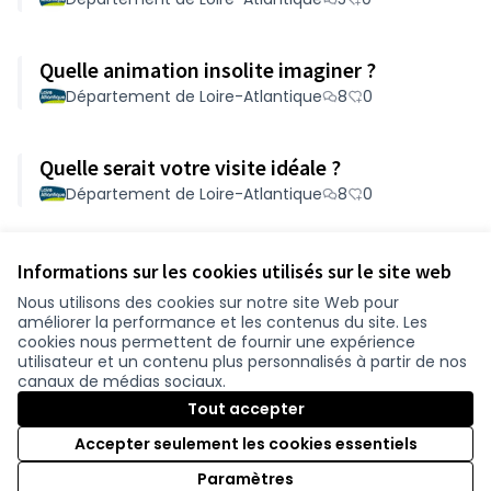
Quelle animation insolite imaginer ?
Département de Loire-Atlantique
8
0
Quelle serait votre visite idéale ?
Département de Loire-Atlantique
8
0
Voir toutes les propositions retirées
Informations sur les cookies utilisés sur le site web
Nous utilisons des cookies sur notre site Web pour
améliorer la performance et les contenus du site. Les
Conditions d'utilisation
cookies nous permettent de fournir une expérience
Paramètres des cookies
utilisateur et un contenu plus personnalisés à partir de nos
participer.loire-atlantique.fr sur Facebook
participer.loire-atlantique.fr sur Instagram
participer.loire-atlantique.fr sur YouTube
canaux de médias sociaux.
(Nouvelle fenêtre)
(Nouvelle fenêtre)
(Nouvelle fenêtre)
Tout accepter
Accepter seulement les cookies essentiels
Licence C
(Nouvelle 
Paramètres
(Nouvelle fenêtre)