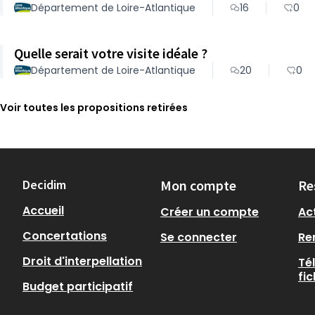
Département de Loire-Atlantique
16
0
Quelle serait votre visite idéale ?
Département de Loire-Atlantique
20
0
Voir toutes les propositions retirées
Decidim
Mon compte
Re
Accueil
Créer un compte
Act
Concertations
Se connecter
Re
Droit d'interpellation
Té
fi
Budget participatif