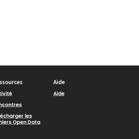
ssources
Aide
ivité
Aide
ncontres
lécharger les
chiers Open Data