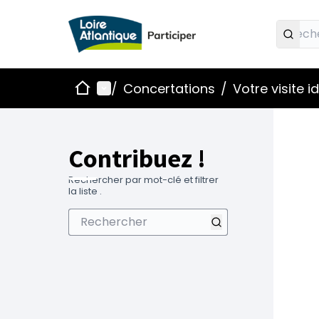
Accueil
Menu principal
/
Concertations
/
Votre visite 
Contribuez !
Rechercher par mot-clé et filtrer
la liste .