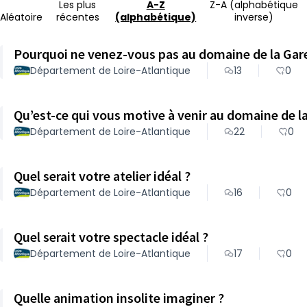
Les plus
A-Z
Z-A (alphabétique
Aléatoire
récentes
(alphabétique)
inverse)
Pourquoi ne venez-vous pas au domaine de la Ga
Département de Loire-Atlantique
13
0
Qu’est-ce qui vous motive à venir au domaine de 
Département de Loire-Atlantique
22
0
Quel serait votre atelier idéal ?
Département de Loire-Atlantique
16
0
Quel serait votre spectacle idéal ?
Département de Loire-Atlantique
17
0
Quelle animation insolite imaginer ?