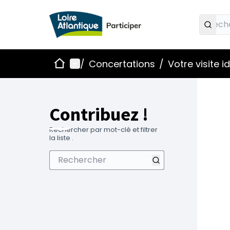
Accueil
Menu principal
/
Concertations
/
Votre visite 
Contribuez !
Rechercher par mot-clé et filtrer
la liste .