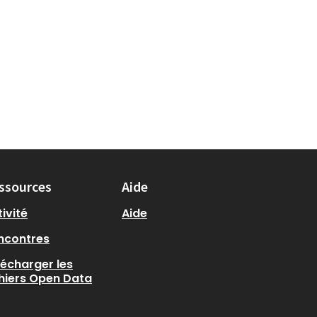
ssources
Aide
ivité
Aide
ncontres
lécharger les
chiers Open Data