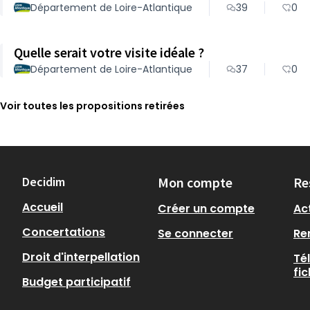
Département de Loire-Atlantique
39
0
Quelle serait votre visite idéale ?
Département de Loire-Atlantique
37
0
Voir toutes les propositions retirées
Decidim
Mon compte
Re
Accueil
Créer un compte
Act
Concertations
Se connecter
Re
Droit d'interpellation
Té
fi
Budget participatif