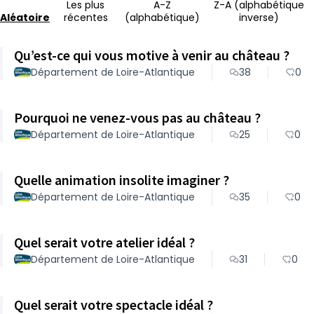
Les plus
A-Z
Z-A (alphabétique
Aléatoire
récentes
(alphabétique)
inverse)
Qu’est-ce qui vous motive à venir au château ?
Département de Loire-Atlantique
38
0
Pourquoi ne venez-vous pas au château ?
Département de Loire-Atlantique
25
0
Quelle animation insolite imaginer ?
Département de Loire-Atlantique
35
0
Quel serait votre atelier idéal ?
Département de Loire-Atlantique
31
0
Quel serait votre spectacle idéal ?