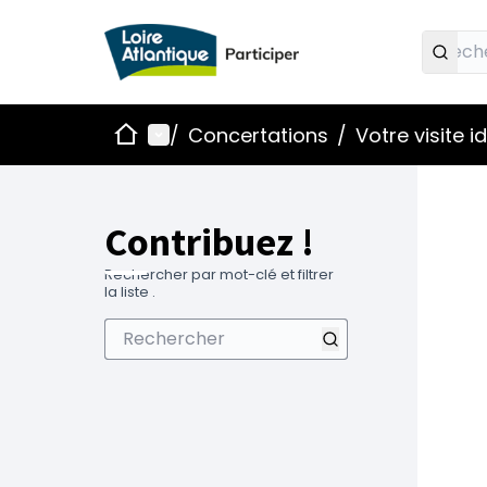
Accueil
Menu principal
/
Concertations
/
Votre visite 
Contribuez !
Rechercher par mot-clé et filtrer
la liste .