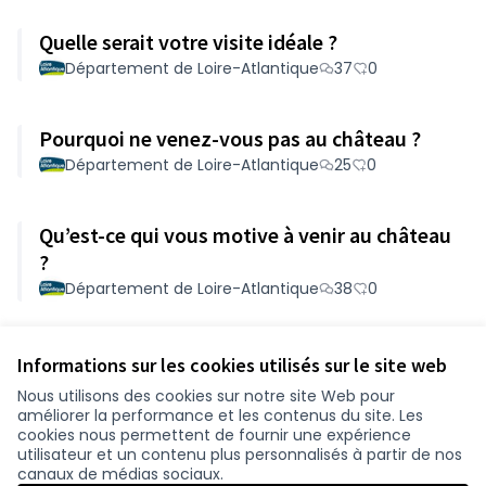
Quelle serait votre visite idéale ?
Département de Loire-Atlantique
37
0
Pourquoi ne venez-vous pas au château ?
Département de Loire-Atlantique
25
0
Qu’est-ce qui vous motive à venir au château
?
Département de Loire-Atlantique
38
0
Voir toutes les propositions retirées
Informations sur les cookies utilisés sur le site web
Nous utilisons des cookies sur notre site Web pour
améliorer la performance et les contenus du site. Les
Conditions d'utilisation
cookies nous permettent de fournir une expérience
Paramètres des cookies
utilisateur et un contenu plus personnalisés à partir de nos
participer.loire-atlantique.fr sur Facebook
participer.loire-atlantique.fr sur Instagram
participer.loire-atlantique.fr sur YouTube
canaux de médias sociaux.