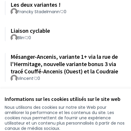
Les deux variantes !
Francky Stadelmann
0
Liaison cyclable
Blin
0
Mésanger-Ancenis, variante 1+ via la rue de
l'Hermitage, nouvelle variante bonus 3 via
tracé Couffé-Ancenis (Ouest) et la Coudraie
Vincent
0
Voir toutes les propositions retirées
Informations sur les cookies utilisés sur le site web
Nous utilisons des cookies sur notre site Web pour
améliorer la performance et les contenus du site. Les
Conditions d'utilisation
cookies nous permettent de fournir une expérience
Paramètres des cookies
utilisateur et un contenu plus personnalisés à partir de nos
participer.loire-atlantique.fr sur Facebook
participer.loire-atlantique.fr sur Instagram
participer.loire-atlantique.fr sur YouTube
canaux de médias sociaux.