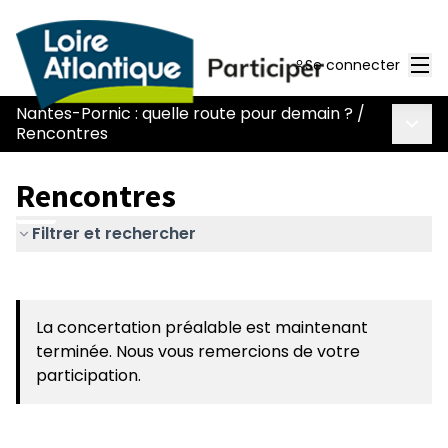
Men
Se connecter
Nantes-Pornic : quelle route pour demain ?
/
Menu 
Rencontres
Rencontres
Filtrer et rechercher
Passer la carte
Leaflet
|
©
OpenStreetMap
contributors
L'élément suivant est une carte qui présente les élémen
+
La concertation préalable est maintenant
−
terminée. Nous vous remercions de votre
participation.