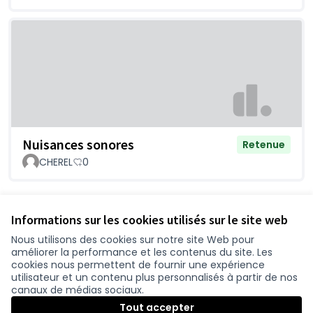
Nuisances sonores
Retenue
CHEREL
0
Voir toutes les questions retirées
Informations sur les cookies utilisés sur le site web
Nous utilisons des cookies sur notre site Web pour
améliorer la performance et les contenus du site. Les
Conditions d'utilisation
cookies nous permettent de fournir une expérience
Paramètres des cookies
utilisateur et un contenu plus personnalisés à partir de nos
participer.loire-atlantique.fr sur Facebook
participer.loire-atlantique.fr sur Instagram
participer.loire-atlantique.fr sur YouTube
canaux de médias sociaux.
(Nouvelle fenêtre)
(Nouvelle fenêtre)
(Nouvelle fenêtre)
Tout accepter