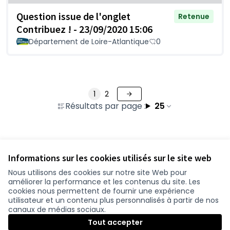
Question issue de l'onglet
Retenue
Contribuez ! - 23/09/2020 15:06
Département de Loire-Atlantique
0
1
2
Résultats par page :
25
Voir toutes les questions retirées
Informations sur les cookies utilisés sur le site web
Nous utilisons des cookies sur notre site Web pour
améliorer la performance et les contenus du site. Les
Conditions d'utilisation
cookies nous permettent de fournir une expérience
Paramètres des cookies
utilisateur et un contenu plus personnalisés à partir de nos
participer.loire-atlantique.fr sur Facebook
participer.loire-atlantique.fr sur Instagram
participer.loire-atlantique.fr sur YouTube
canaux de médias sociaux.
(Nouvelle fenêtre)
(Nouvelle fenêtre)
(Nouvelle fenêtre)
Tout accepter