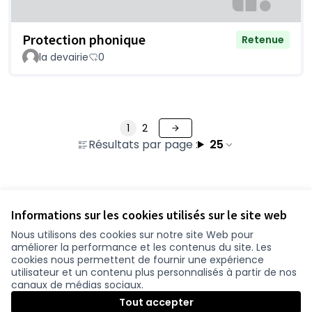
Protection phonique
Retenue
la devairie
0
1
2
Résultats par page :
25
Voir toutes les questions retirées
Informations sur les cookies utilisés sur le site web
Nous utilisons des cookies sur notre site Web pour
améliorer la performance et les contenus du site. Les
Conditions d'utilisation
cookies nous permettent de fournir une expérience
Paramètres des cookies
utilisateur et un contenu plus personnalisés à partir de nos
participer.loire-atlantique.fr sur Facebook
participer.loire-atlantique.fr sur Instagram
participer.loire-atlantique.fr sur YouTube
canaux de médias sociaux.
(Nouvelle fenêtre)
(Nouvelle fenêtre)
(Nouvelle fenêtre)
Tout accepter