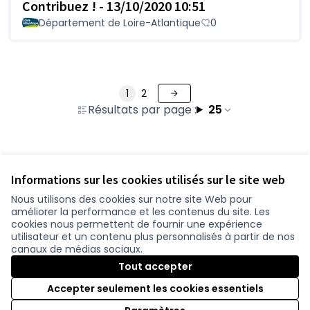
Contribuez ! - 13/10/2020 10:51
Département de Loire-Atlantique
0
1
2
Résultats par page :
25
Voir toutes les questions retirées
Informations sur les cookies utilisés sur le site web
Nous utilisons des cookies sur notre site Web pour
améliorer la performance et les contenus du site. Les
Conditions d'utilisation
cookies nous permettent de fournir une expérience
Paramètres des cookies
utilisateur et un contenu plus personnalisés à partir de nos
participer.loire-atlantique.fr sur Facebook
participer.loire-atlantique.fr sur Instagram
participer.loire-atlantique.fr sur YouTube
canaux de médias sociaux.
(Nouvelle fenêtre)
(Nouvelle fenêtre)
(Nouvelle fenêtre)
Tout accepter
Accepter seulement les cookies essentiels
Licence C
(Nouvelle 