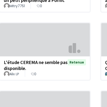
un petit périphérique à Pornic
MItry7751
0
L'étude CEREMA ne semble pas
Retenue
disponible.
Alix LP
0