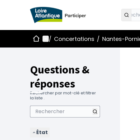
Accueil
Menu principal
/
Concertations
/
Nantes-Pornic
Questions &
réponses
Rechercher par mot-clé et filtrer
la liste .
État