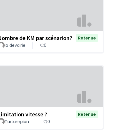
Nombre de KM par scénarion?
Retenue
la devairie
0
Limitation vitesse ?
Retenue
Tartampion
0