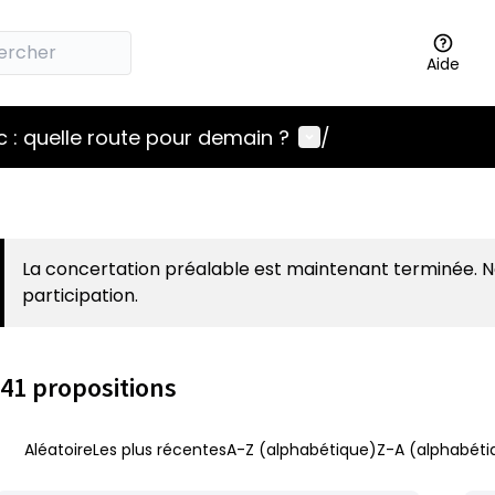
Aide
Menu utilisateur
 : quelle route pour demain ?
/
La concertation préalable est maintenant terminée. 
participation.
41 propositions
Aléatoire
Les plus récentes
A-Z (alphabétique)
Z-A (alphabéti