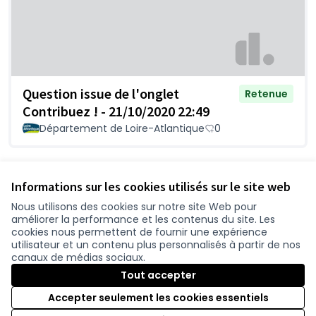
Question issue de l'onglet
Retenue
Contribuez ! - 21/10/2020 22:49
Département de Loire-Atlantique
0
Voir toutes les questions retirées
Informations sur les cookies utilisés sur le site web
Nous utilisons des cookies sur notre site Web pour
améliorer la performance et les contenus du site. Les
Conditions d'utilisation
cookies nous permettent de fournir une expérience
Paramètres des cookies
utilisateur et un contenu plus personnalisés à partir de nos
participer.loire-atlantique.fr sur Facebook
participer.loire-atlantique.fr sur Instagram
participer.loire-atlantique.fr sur YouTube
canaux de médias sociaux.
(Nouvelle fenêtre)
(Nouvelle fenêtre)
(Nouvelle fenêtre)
Tout accepter
Accepter seulement les cookies essentiels
Licence C
(Nouvelle 