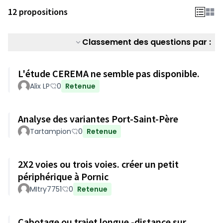
12 propositions
Classement des questions par :
L'étude CEREMA ne semble pas disponible.
Alix LP
0
Retenue
Analyse des variantes Port-Saint-Père
Tartampion
0
Retenue
2X2 voies ou trois voies. créer un petit
périphérique à Pornic
MItry7751
0
Retenue
Cabotage ou trajet longue -distance sur