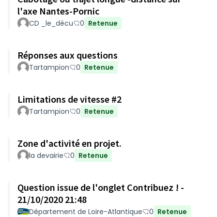
l'axe Nantes-Pornic
CD _le_décu
0
Retenue
Réponses aux questions
Tartampion
0
Retenue
Limitations de vitesse #2
Tartampion
0
Retenue
Zone d'activité en projet.
la devairie
0
Retenue
Question issue de l'onglet Contribuez ! -
21/10/2020 21:48
Département de Loire-Atlantique
0
Retenue