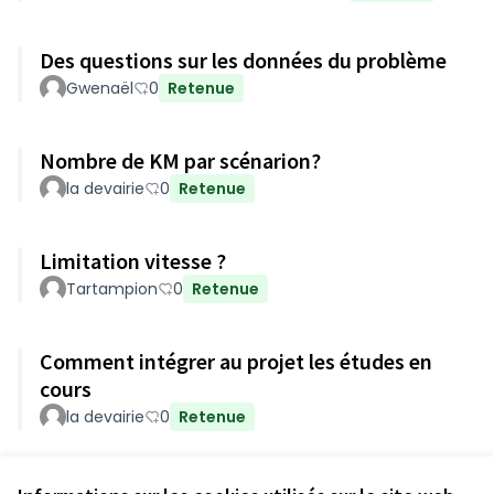
Des questions sur les données du problème
Gwenaël
0
Retenue
Nombre de KM par scénarion?
la devairie
0
Retenue
Limitation vitesse ?
Tartampion
0
Retenue
Comment intégrer au projet les études en
cours
la devairie
0
Retenue
Voir toutes les questions retirées